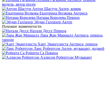
модель, автор песен
Антон Шастун
Актер, комик
Екатерина Волкова
Актриса
Наташа Королева
Певица
Эйдан Галлахер
Актер
Похожие знаменитости
Натали Дессе
Певица
Лара Жан Маршалл
Актриса, певица,
танцор
Харт Эвангелиста
Актриса, певица
Ланс Робертсон
Актер, музыкант, диджей
Роберта Са
Певица
Аллисон Робертсон
Музыкант