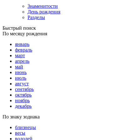
Знаменитости
День рождения
Разделы
Быстрый поиск
По месяцу рождения
январь
февраль
март
апрель
май
июнь
июль
август
сентябрь
октябрь
ноябрь
декабрь
По знаку зодиака
близнецы
весы
водолей