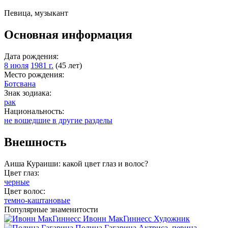
Певица, музыкант
Основная информация
Дата рождения:
8 июля
1981 г.
(45 лет)
Место рождения:
Ботсвана
Знак зодиака:
рак
Национальность:
не вошедшие в другие разделы
Внешность
Аиша Кураиши: какой цвет глаз и волос?
Цвет глаз:
черные
Цвет волос:
темно-каштановые
Популярные знаменитости
Ивонн МакГиннесс
Художник
Полина Гагарина
Актриса, певица,