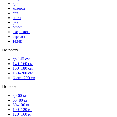
дева
козерог
лев
овен
рак
рыбы
скорпион
стрелец
телец
По росту
до 140 см
140–160 см
160–180 см
180–200 см
более 200 см
По весу
до 60 кг
60–80 кг
80–100 кг
100–120 кг
120–160 кг