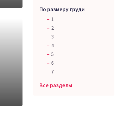
По размеру груди
1
2
3
4
5
6
7
Все разделы