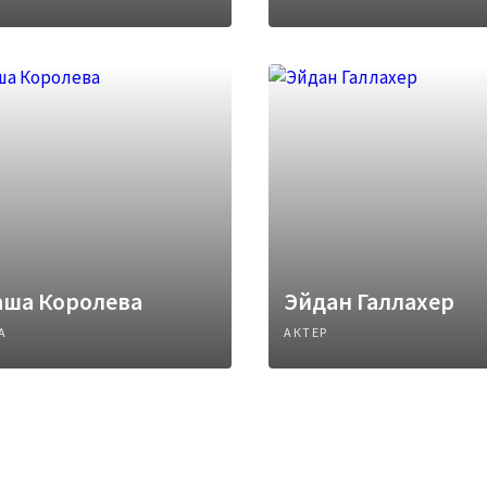
аша Королева
Эйдан Галлахер
А
АКТЕР