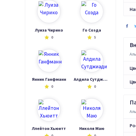
На
Луиза Чирико
Го Соэда
0
5
В
Аль
Цв
Янник Ганфманн
Алдила Сутджиади
Цв
0
0
П
Аль
Ро
Ллейтон Хьюитт
Николя Маю
0
0