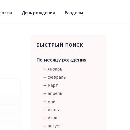
тости
День рождения
Разделы
БЫСТРЫЙ ПОИСК
По месяцу рождения
январь
февраль
март
апрель
май
июнь
июль
август