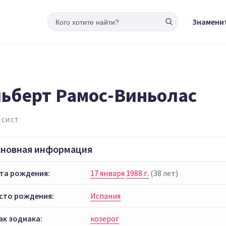
Знамени
ьберт Рамос-Виньолас
ИСИСТ
сновная информация
та рождения:
17 января
1988 г.
(38 лет)
сто рождения:
Испания
ак зодиака:
козерог