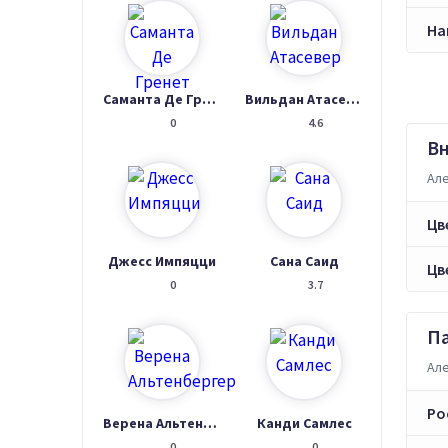
На
Саманта Де Гренет
Вильдан Атасевер
0
4.6
В
Але
Цв
Джесс Импяцци
Сана Саид
Цв
0
3.7
П
Але
Ро
Верена Альтенбергер
Канди Самлес
0
0