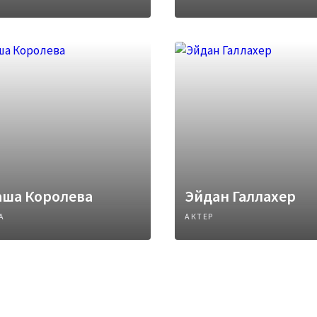
аша Королева
Эйдан Галлахер
А
АКТЕР