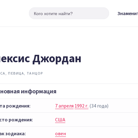
Знамени
ексис Джордан
СА, ПЕВИЦА, ТАНЦОР
сновная информация
та рождения:
7 апреля
1992 г.
(34 года)
сто рождения:
США
ак зодиака:
овен