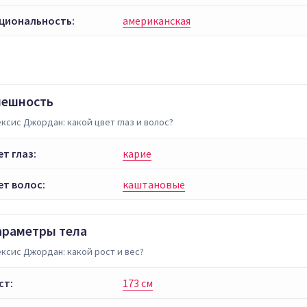
циональность:
американская
нешность
ксис Джордан: какой цвет глаз и волос?
ет глаз:
карие
ет волос:
каштановые
араметры тела
ксис Джордан: какой рост и вес?
ст:
173 см