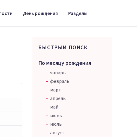
тости
День рождения
Разделы
БЫСТРЫЙ ПОИСК
По месяцу рождения
январь
февраль
март
апрель
май
июнь
июль
август