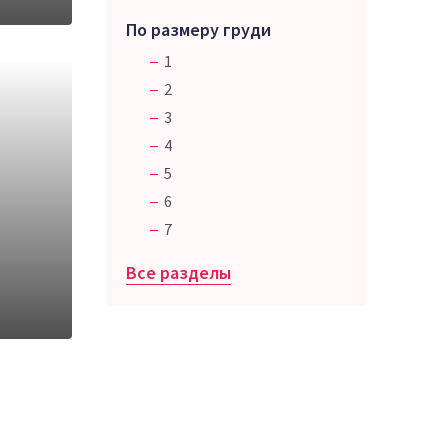
По размеру груди
1
2
3
4
5
6
7
Все разделы