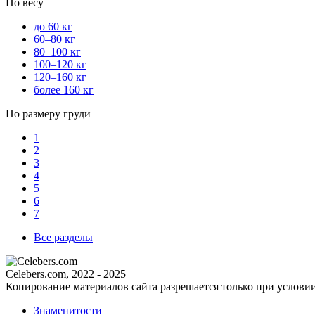
По весу
до 60 кг
60–80 кг
80–100 кг
100–120 кг
120–160 кг
более 160 кг
По размеру груди
1
2
3
4
5
6
7
Все разделы
Celebers.com, 2022 - 2025
Копирование материалов сайта разрешается только при услови
Знаменитости