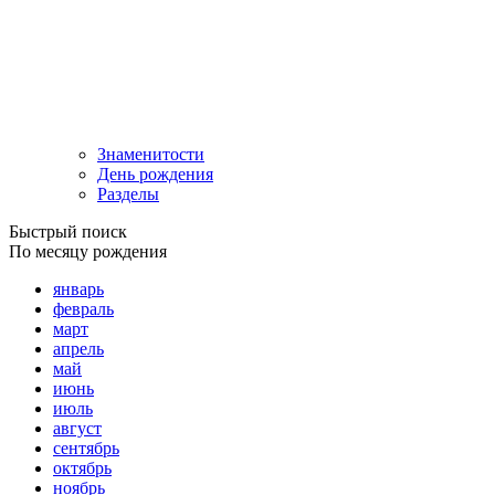
Знаменитости
День рождения
Разделы
Быстрый поиск
По месяцу рождения
январь
февраль
март
апрель
май
июнь
июль
август
сентябрь
октябрь
ноябрь