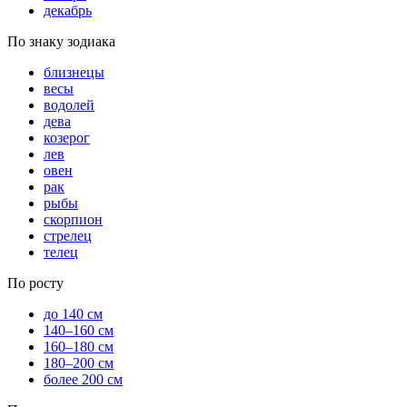
декабрь
По знаку зодиака
близнецы
весы
водолей
дева
козерог
лев
овен
рак
рыбы
скорпион
стрелец
телец
По росту
до 140 см
140–160 см
160–180 см
180–200 см
более 200 см