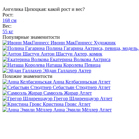
Ангелика Цихоцкая: какой рост и вес?
Рост:
168 см
Вес:
55 кг
Популярные знаменитости
Ивонн МакГиннесс
Художник
Полина Гагарина
Актриса, певица, модель,
Антон Шастун
Актер, комик
Екатерина Волкова
Актриса
Наташа Королева
Певица
Эйдан Галлахер
Актер
Похожие знаменитости
Анна Келбасиньская
Атлет
Себастьян Стюдтнер
Атлет
Самюэль Жирар
Атлет
Грегор Шлиренцауэр
Атлет
Кристина Гровс
Атлет
Анна Эмили Мёллер
Атлет