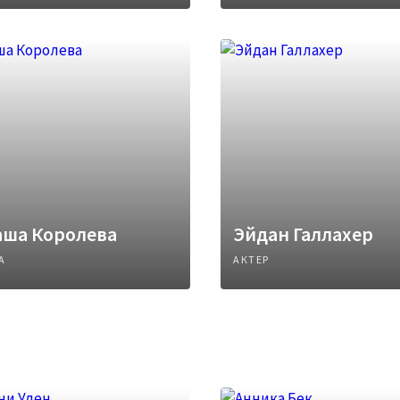
аша Королева
Эйдан Галлахер
А
АКТЕР