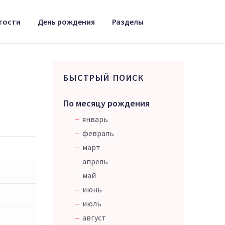
тости
День рождения
Разделы
БЫСТРЫЙ ПОИСК
По месяцу рождения
январь
февраль
март
апрель
май
июнь
июль
август