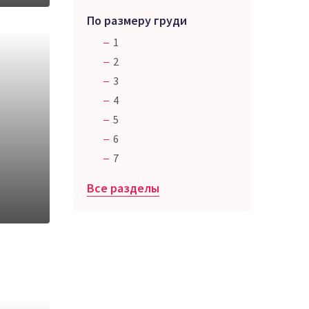
По размеру груди
1
2
3
4
5
6
7
Все разделы