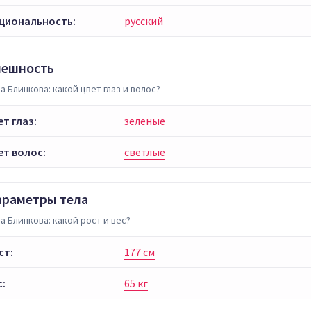
циональность:
русский
нешность
а Блинкова: какой цвет глаз и волос?
ет глаз:
зеленые
ет волос:
светлые
араметры тела
а Блинкова: какой рост и вес?
ст:
177 см
с:
65 кг