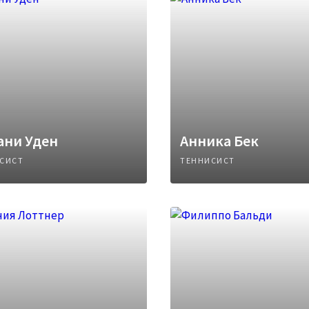
ани Уден
Анника Бек
СИСТ
ТЕННИСИСТ