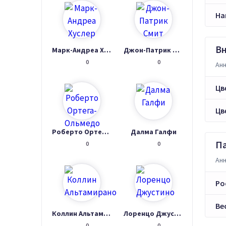
На
В
Марк-Андреа Хуслер
Джон-Патрик Смит
0
0
Анн
Цв
Цв
Роберто Ортега-Ольмедо
Далма Галфи
П
0
0
Анн
Ро
Ве
Коллин Альтамирано
Лоренцо Джустино
0
0