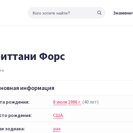
Знамени
иттани Форс
ИК
сновная информация
та рождения:
8 июля
1986 г.
(40 лет)
сто рождения:
США
ак зодиака:
рак