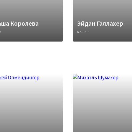
аша Королева
Эйдан Галлахер
А
АКТЕР