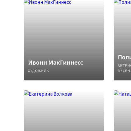
Поли
Ивонн МакГиннесс
АКТРИ
ХУДОЖНИК
ПЕСЕН