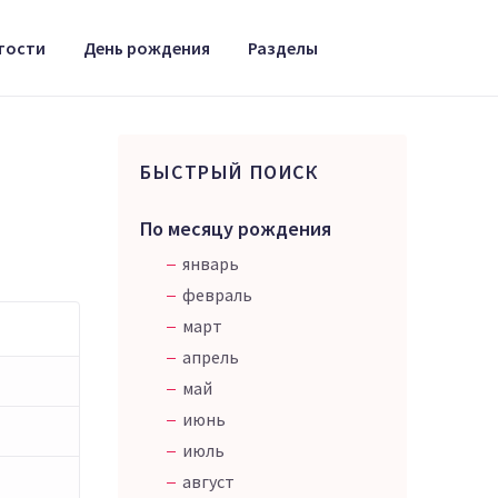
тости
День рождения
Разделы
БЫСТРЫЙ ПОИСК
По месяцу рождения
январь
февраль
март
апрель
май
июнь
июль
август