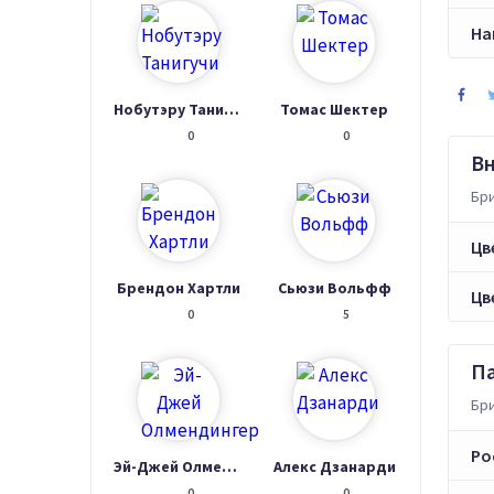
На
Нобутэру Танигучи
Томас Шектер
0
0
В
Бри
Цв
Брендон Хартли
Сьюзи Вольфф
Цв
0
5
П
Бри
Ро
Эй-Джей Олмендингер
Алекс Дзанарди
0
0