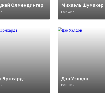
Джей Олмендингер
Михаэль Шумахер
ИК
ГОНЩИК
л Эрнхардт
Дэн Уэлдон
ИК
ГОНЩИК