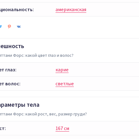
циональность:
американская
нешность
ттани Форс: какой цвет глаз и волос?
ет глаз:
карие
ет волос:
светлые
араметры тела
ттани Форс: какой рост, вес, размер груди?
ст:
167 см