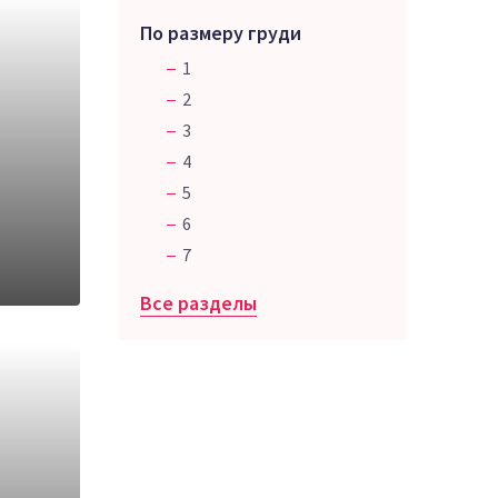
По размеру груди
1
2
3
4
5
6
7
Все разделы