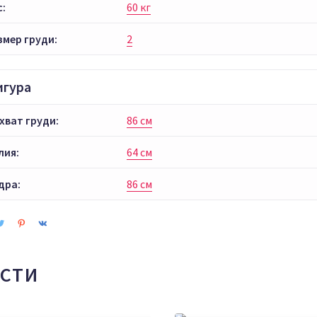
с:
60 кг
змер груди:
2
игура
хват груди:
86 см
лия:
64 см
дра:
86 см
СТИ