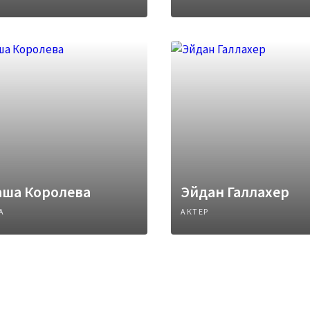
аша Королева
Эйдан Галлахер
А
АКТЕР