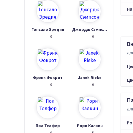
На
Гонсало Эредия
Джордж Сэмпсон
0
0
В
Дми
Цв
Фрэнк Фокрот
Janek Rieke
Цв
0
0
П
Дми
Ро
Пол Телфер
Рори Калкин
0
5