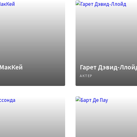
 МакКей
Гарет Дэвид-Ллой
АКТЕР