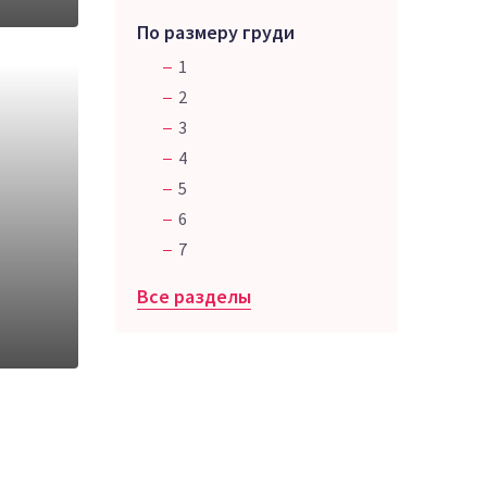
По размеру груди
1
2
3
4
5
6
7
Все разделы