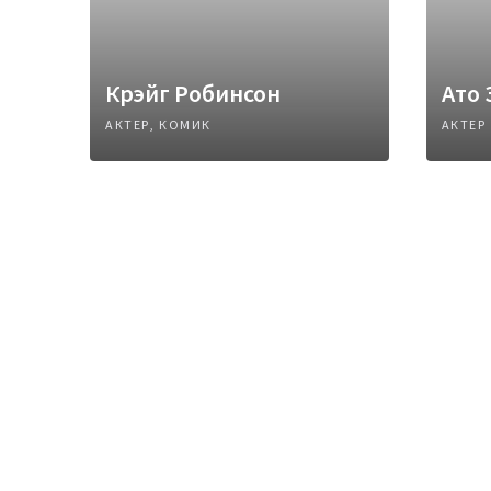
Крэйг Робинсон
Ато 
АКТЕР, КОМИК
АКТЕР