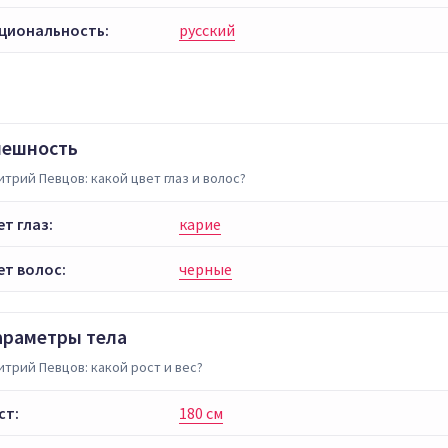
циональность:
русский
нешность
трий Певцов: какой цвет глаз и волос?
ет глаз:
карие
ет волос:
черные
араметры тела
трий Певцов: какой рост и вес?
ст:
180 см