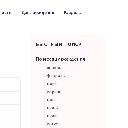
тости
День рождения
Разделы
БЫСТРЫЙ ПОИСК
По месяцу рождения
январь
февраль
март
апрель
май
июнь
июль
август