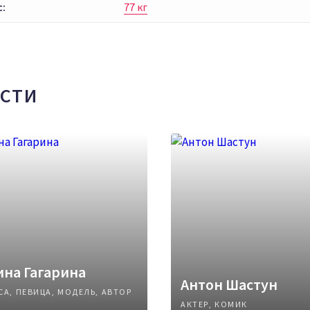
с:
77 кг
СТИ
на Гагарина
Антон Шастун
СА, ПЕВИЦА, МОДЕЛЬ, АВТОР
АКТЕР, КОМИК