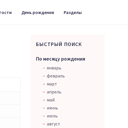
тости
День рождения
Разделы
БЫСТРЫЙ ПОИСК
По месяцу рождения
январь
февраль
март
апрель
май
июнь
июль
август