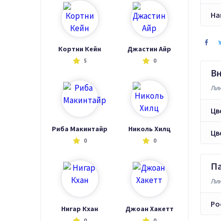
На
Кортни Кейн
Джастин Айр
5
0
В
Лин
Цв
Риба Макинтайр
Николь Хилц
Цв
0
0
П
Лин
Ро
Нигар Кхан
Джоан Хакетт
0
0