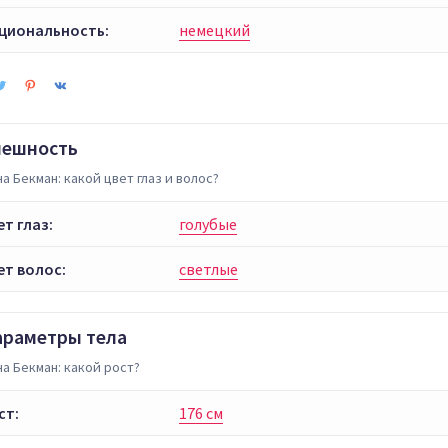
циональность:
немецкий
нешность
а Бекман: какой цвет глаз и волос?
ет глаз:
голубые
ет волос:
светлые
араметры тела
а Бекман: какой рост?
ст:
176 см