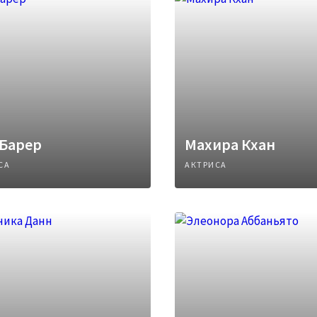
 Барер
Махира Кхан
СА
АКТРИСА