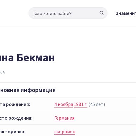
Знамени
на Бекман
ИСА
сновная информация
та рождения:
4 ноября
1981 г.
(45 лет)
сто рождения:
Германия
ак зодиака:
скорпион