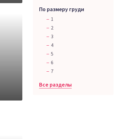
По размеру груди
1
2
3
4
5
6
7
Все разделы