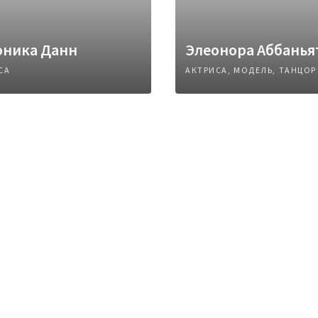
оника Данн
Элеонора Аббанья
СА
АКТРИСА, МОДЕЛЬ, ТАНЦОР