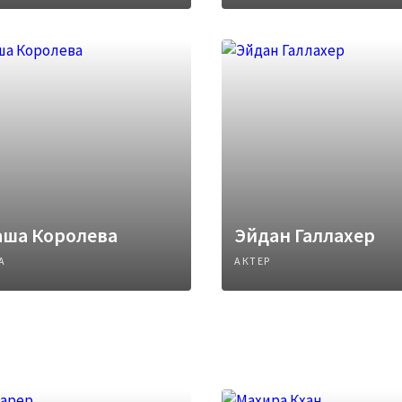
аша Королева
Эйдан Галлахер
А
АКТЕР