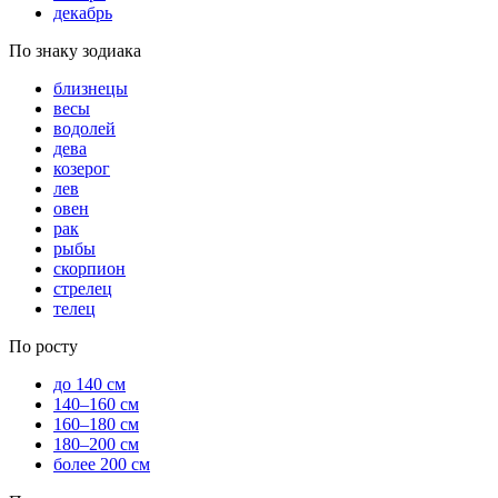
декабрь
По знаку зодиака
близнецы
весы
водолей
дева
козерог
лев
овен
рак
рыбы
скорпион
стрелец
телец
По росту
до 140 см
140–160 см
160–180 см
180–200 см
более 200 см