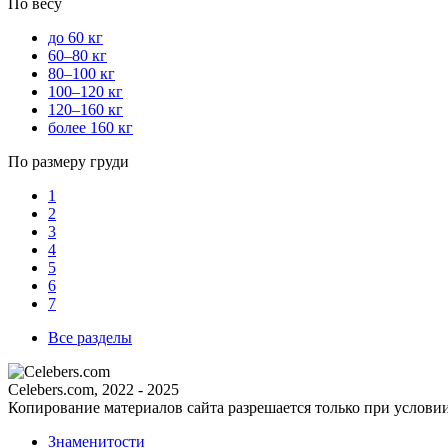
По весу
до 60 кг
60–80 кг
80–100 кг
100–120 кг
120–160 кг
более 160 кг
По размеру груди
1
2
3
4
5
6
7
Все разделы
Celebers.com, 2022 - 2025
Копирование материалов сайта разрешается только при услови
Знаменитости