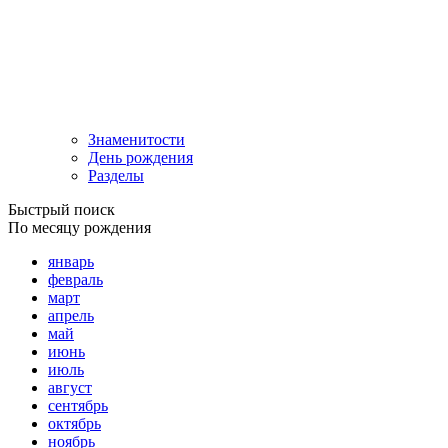
Знаменитости
День рождения
Разделы
Быстрый поиск
По месяцу рождения
январь
февраль
март
апрель
май
июнь
июль
август
сентябрь
октябрь
ноябрь