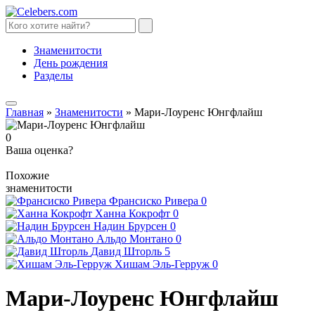
Знаменитости
День рождения
Разделы
Главная
»
Знаменитости
»
Мари-Лоуренс Юнгфлайш
0
Ваша оценка?
Похожие
знаменитости
Франсиско Ривера
0
Ханна Кокрофт
0
Надин Брурсен
0
Альдо Монтано
0
Давид Шторль
5
Хишам Эль-Герруж
0
Мари-Лоуренс Юнгфлайш