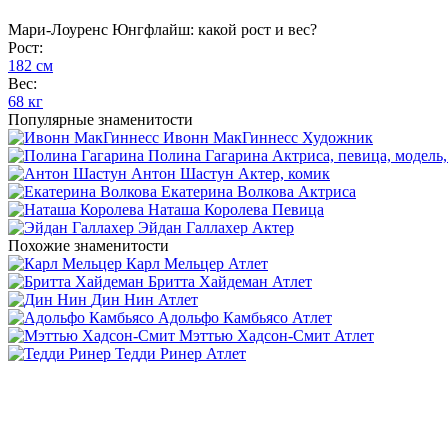
Мари-Лоуренс Юнгфлайш: какой рост и вес?
Рост:
182 см
Вес:
68 кг
Популярные знаменитости
Ивонн МакГиннесс
Художник
Полина Гагарина
Актриса, певица, модель,
Антон Шастун
Актер, комик
Екатерина Волкова
Актриса
Наташа Королева
Певица
Эйдан Галлахер
Актер
Похожие знаменитости
Карл Мельцер
Атлет
Бритта Хайдеман
Атлет
Дин Нин
Атлет
Адольфо Камбьясо
Атлет
Мэттью Хадсон-Смит
Атлет
Тедди Ринер
Атлет