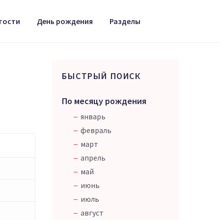
тости
День рождения
Разделы
БЫСТРЫЙ ПОИСК
По месяцу рождения
январь
февраль
март
апрель
май
июнь
июль
август