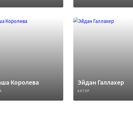
аша Королева
Эйдан Галлахер
А
АКТЕР