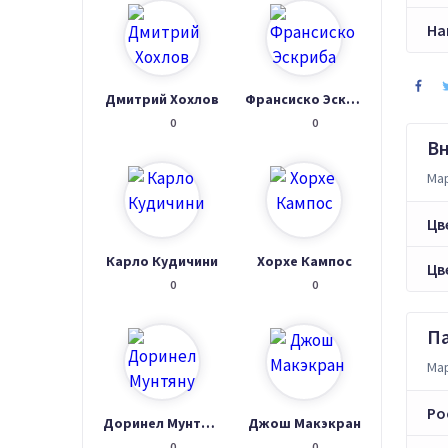
На
Дмитрий Хохлов
Франсиско Эскриба
0
0
В
Мар
Цв
Карло Кудичини
Хорхе Кампос
Цв
0
0
П
Мар
Ро
Доринел Мунтяну
Джош Макэкран
0
0