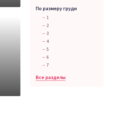
По размеру груди
1
2
3
4
5
6
7
Все разделы