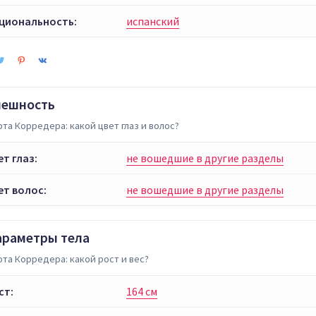
циональность:
испанский
нешность
та Корредера: какой цвет глаз и волос?
ет глаз:
не вошедшие в другие разделы
ет волос:
не вошедшие в другие разделы
араметры тела
та Корредера: какой рост и вес?
ст:
164 см