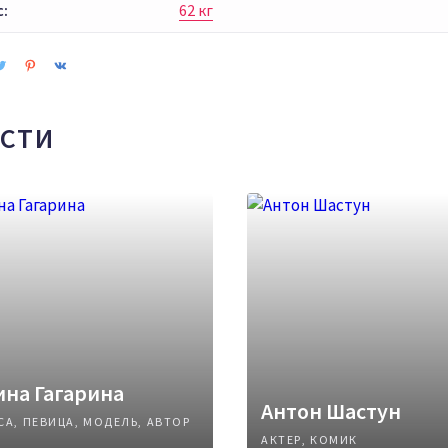
с:
62 кг
СТИ
на Гагарина
Антон Шастун
СА, ПЕВИЦА, МОДЕЛЬ, АВТОР
АКТЕР, КОМИК