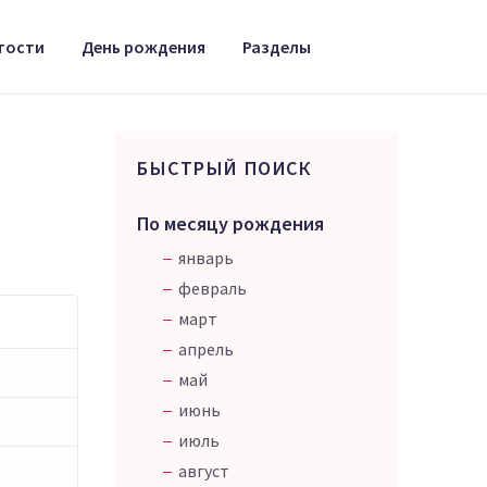
тости
День рождения
Разделы
БЫСТРЫЙ ПОИСК
По месяцу рождения
январь
февраль
март
апрель
май
июнь
июль
август