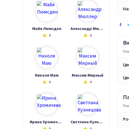
На
Майя Люмсден
Александр Мюллер
0
0
В
Пэн
Цв
Николя Маю
Максим Мирный
Цв
0
0
П
Пэн
Ро
Ирина Хромачева
Светлана Кузнецова
0
0