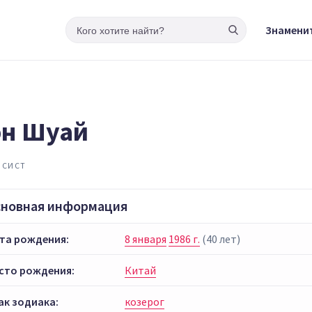
Знамени
н Шуай
ИСИСТ
сновная информация
та рождения:
8 января
1986 г.
(40 лет)
сто рождения:
Китай
ак зодиака:
козерог