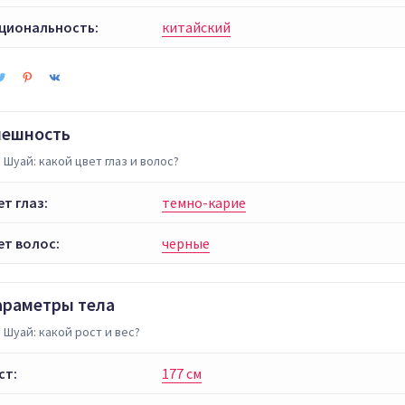
циональность:
китайский
нешность
 Шуай: какой цвет глаз и волос?
ет глаз:
темно-карие
ет волос:
черные
араметры тела
 Шуай: какой рост и вес?
ст:
177 см