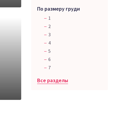
По размеру груди
1
2
3
4
5
6
7
Все разделы