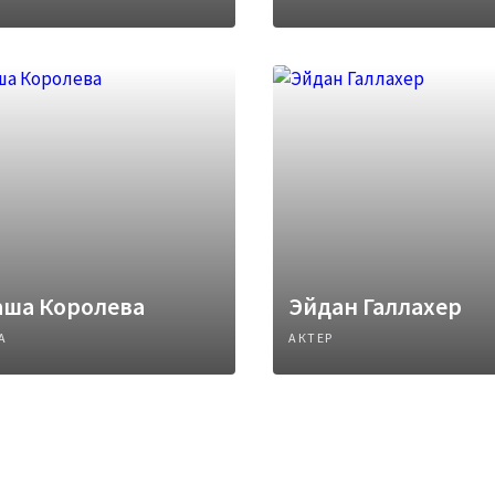
аша Королева
Эйдан Галлахер
А
АКТЕР