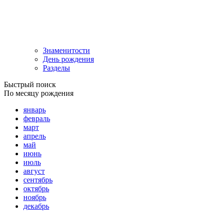
Знаменитости
День рождения
Разделы
Быстрый поиск
По месяцу рождения
январь
февраль
март
апрель
май
июнь
июль
август
сентябрь
октябрь
ноябрь
декабрь