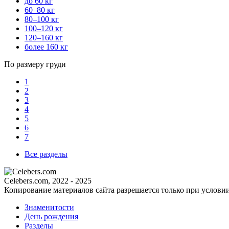
до 60 кг
60–80 кг
80–100 кг
100–120 кг
120–160 кг
более 160 кг
По размеру груди
1
2
3
4
5
6
7
Все разделы
Celebers.com, 2022 - 2025
Копирование материалов сайта разрешается только при услови
Знаменитости
День рождения
Разделы