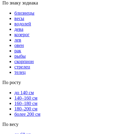
По знаку зодиака
близнецы
весы
водолей
дева
козерог
лев
овен
рак
рыбы
скорпион
стрелец
телец
По росту
до 140 см
140–160 см
160–180 см
180–200 см
более 200 см
По весу