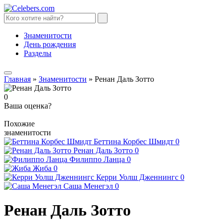
Знаменитости
День рождения
Разделы
Главная
»
Знаменитости
»
Ренан Даль Зотто
0
Ваша оценка?
Похожие
знаменитости
Беттина Корбес Шмидт
0
Ренан Даль Зотто
0
Филиппо Ланца
0
Жиба
0
Керри Уолш Дженнингс
0
Саша Менегэл
0
Ренан Даль Зотто