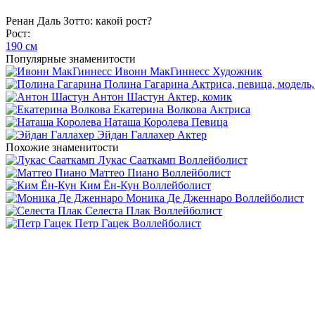
Ренан Даль Зотто: какой рост?
Рост:
190 см
Популярные знаменитости
Ивонн МакГиннесс
Художник
Полина Гагарина
Актриса, певица, модель,
Антон Шастун
Актер, комик
Екатерина Волкова
Актриса
Наташа Королева
Певица
Эйдан Галлахер
Актер
Похожие знаменитости
Лукас Сааткамп
Воллейболист
Маттео Пиано
Воллейболист
Ким Ён-Кун
Воллейболист
Моника Де Дженнаро
Воллейболист
Селеста Плак
Воллейболист
Петр Гацек
Воллейболист