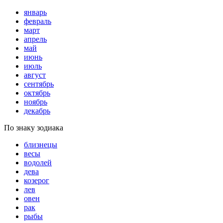
январь
февраль
март
апрель
май
июнь
июль
август
сентябрь
октябрь
ноябрь
декабрь
По знаку зодиака
близнецы
весы
водолей
дева
козерог
лев
овен
рак
рыбы