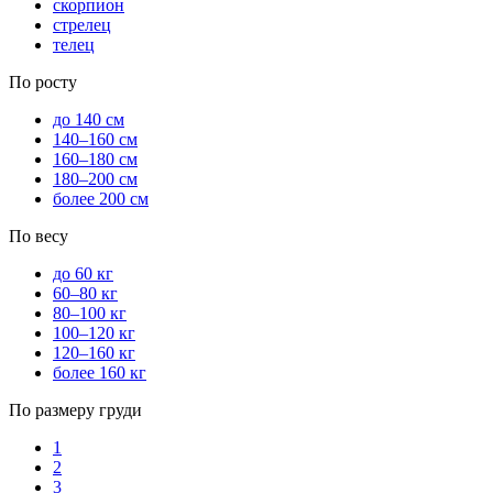
скорпион
стрелец
телец
По росту
до 140 см
140–160 см
160–180 см
180–200 см
более 200 см
По весу
до 60 кг
60–80 кг
80–100 кг
100–120 кг
120–160 кг
более 160 кг
По размеру груди
1
2
3