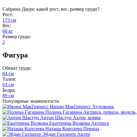
Сабрина Дауре: какой рост, вес, размер груди?
Рост:
173 см
Вес:
60 кг
Размер груди:
2
Фигура
Обхват груди:
84 см
Талия:
63 см
Бедра:
89 см
Популярные знаменитости
Ивонн МакГиннесс
Художник
Полина Гагарина
Актриса, певица, модель,
Антон Шастун
Актер, комик
Екатерина Волкова
Актриса
Наташа Королева
Певица
Эйдан Галлахер
Актер