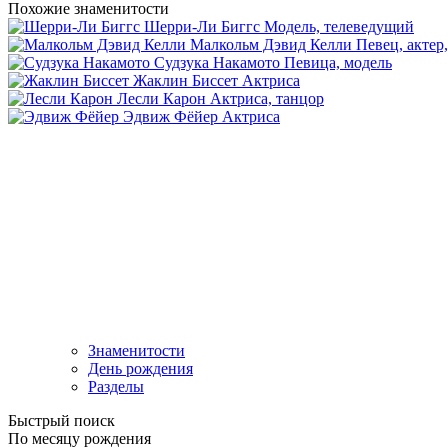
Похожие знаменитости
Шерри-Ли Биггс
Модель, телеведущий
Малкольм Дэвид Келли
Певец, актер
Судзука Накамото
Певица, модель
Жаклин Биссет
Актриса
Лесли Карон
Актриса, танцор
Эдвиж Фёйер
Актриса
Знаменитости
День рождения
Разделы
Быстрый поиск
По месяцу рождения