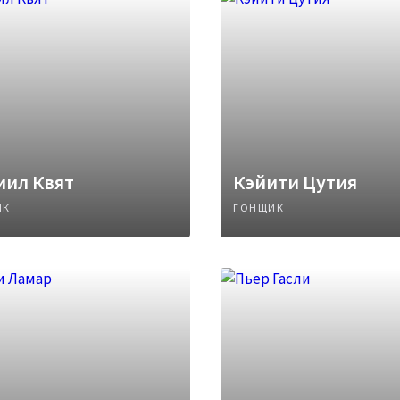
иил Квят
Кэйити Цутия
ИК
ГОНЩИК