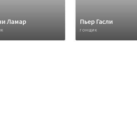
ни Ламар
Пьер Гасли
ИК
ГОНЩИК