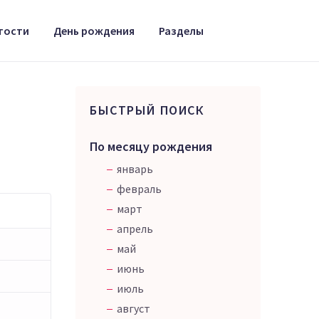
тости
День рождения
Разделы
БЫСТРЫЙ ПОИСК
По месяцу рождения
январь
февраль
март
апрель
май
июнь
июль
август