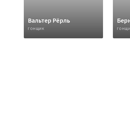
Вальтер Рёрль
Бер
ГОНЩИК
ГОНЩ