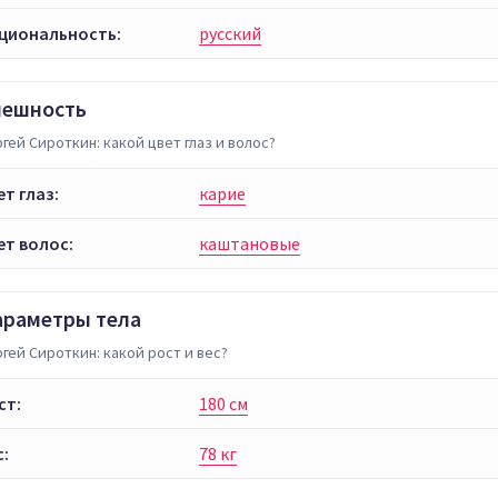
циональность:
русский
нешность
гей Сироткин: какой цвет глаз и волос?
ет глаз:
карие
ет волос:
каштановые
араметры тела
гей Сироткин: какой рост и вес?
ст:
180 см
с:
78 кг