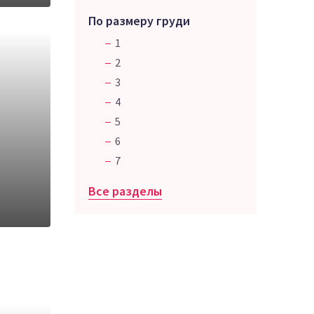
По размеру груди
1
2
3
4
5
6
7
Все разделы