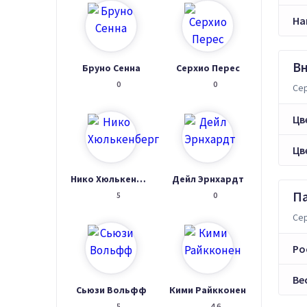
На
В
Бруно Сенна
Серхио Перес
0
0
Сер
Цв
Цв
Нико Хюлькенберг
Дейл Эрнхардт
П
5
0
Сер
Ро
Ве
Сьюзи Вольфф
Кими Райкконен
5
4.6