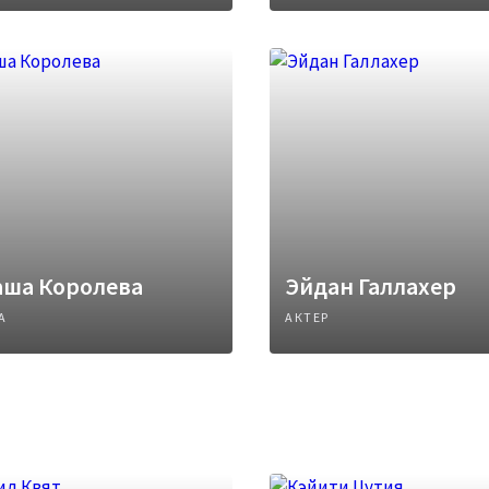
аша Королева
Эйдан Галлахер
А
АКТЕР