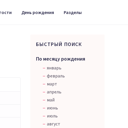
тости
День рождения
Разделы
БЫСТРЫЙ ПОИСК
По месяцу рождения
январь
февраль
март
апрель
май
июнь
июль
август