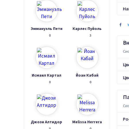
На
Эммануэль Пети
Карлес Пуйоль
0
3
В
Сио
Цв
Исмаил Картал
Йоан Кабай
Цв
0
0
П
Сио
Ро
Джози Алтидор
Melissa Herrera
0
0