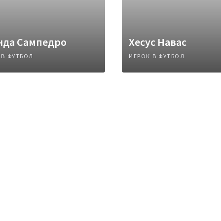
нда Сампедро
Хесус Навас
 В ФУТБОЛ
ИГРОК В ФУТБОЛ