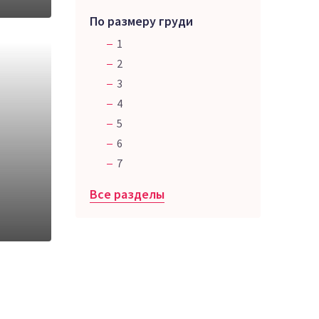
По размеру груди
1
2
3
4
5
6
7
Все разделы