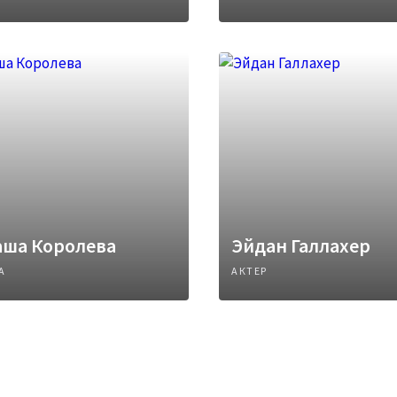
аша Королева
Эйдан Галлахер
А
АКТЕР