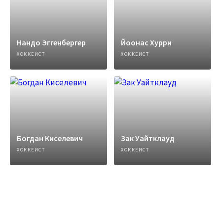
Нандо Эггенбергер
Йоонас Хурри
ХОККЕИСТ
ХОККЕИСТ
Богдан Киселевич
Зак Уайтклауд
ХОККЕИСТ
ХОККЕИСТ