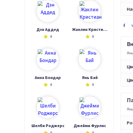
На
Дэн Аддед
Жаклин Кристиан
0
0
В
Янь
Цв
Анна Бондар
Янь Бай
Цв
0
0
П
Янь
Ро
Шелби Роджерс
Джейми Фурлис
0
0