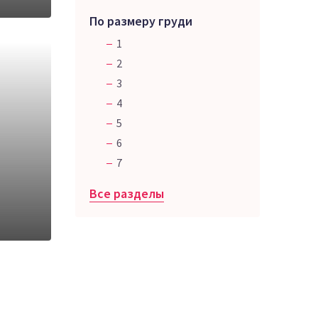
По размеру груди
1
2
3
4
5
6
7
Все разделы