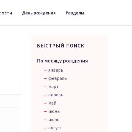
тости
День рождения
Разделы
БЫСТРЫЙ ПОИСК
По месяцу рождения
январь
февраль
март
апрель
май
июнь
июль
август