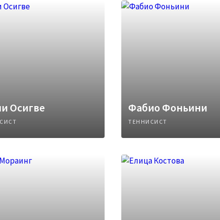
и Осигве
Фабио Фоньини
СИСТ
ТЕННИСИСТ