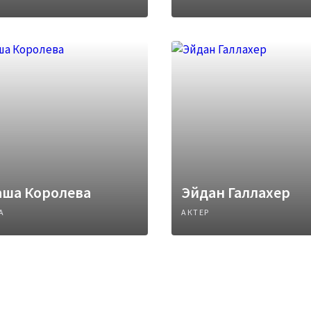
аша Королева
Эйдан Галлахер
А
АКТЕР