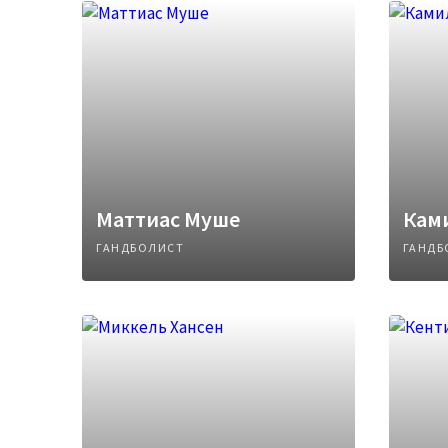
Маттиас Муше
Кам
ГАНДБОЛИСТ
ГАНДБ