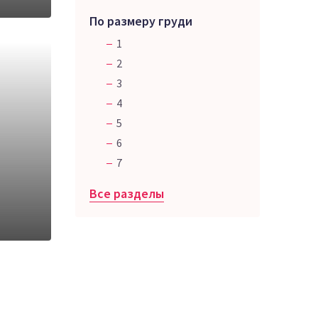
По размеру груди
1
2
3
4
5
6
7
Все разделы