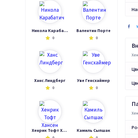
На
Никола Карабатич
Валентин Порте
0
0
В
Хен
Цв
Ханс Линдберг
Уве Генсхаймер
Цв
0
0
П
Хен
Ро
Хенрик Тофт Хансен
Камиль Сыпшак
0
0