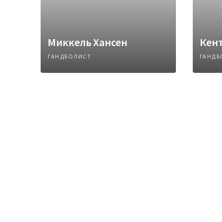
Миккель Хансен
Кен
ГАНДБОЛИСТ
ГАНДБ