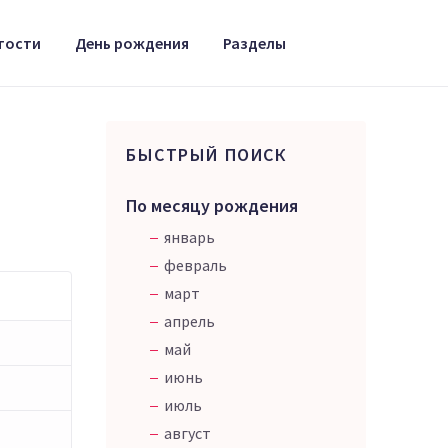
тости
День рождения
Разделы
БЫСТРЫЙ ПОИСК
По месяцу рождения
январь
февраль
март
апрель
май
июнь
июль
август