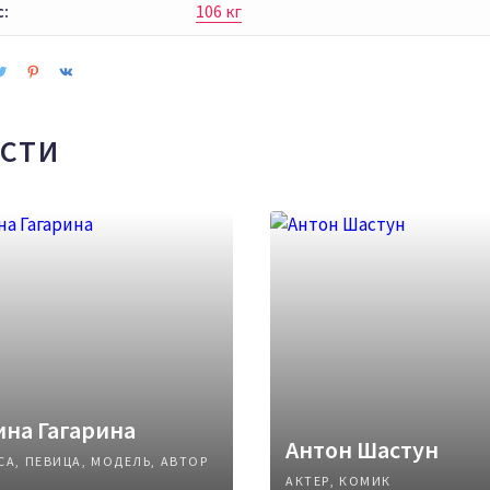
с:
106 кг
СТИ
на Гагарина
Антон Шастун
СА, ПЕВИЦА, МОДЕЛЬ, АВТОР
АКТЕР, КОМИК