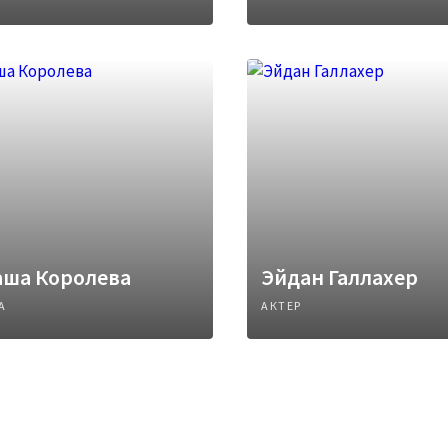
аша Королева
Эйдан Галлахер
А
АКТЕР