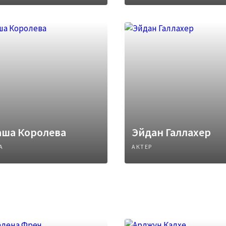
аша Королева
Эйдан Галлахер
А
АКТЕР