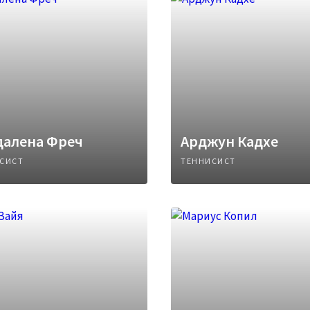
далена Фреч
Арджун Кадхе
СИСТ
ТЕННИСИСТ