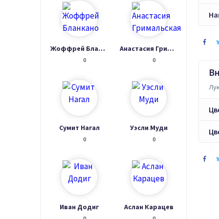
На
Жоффрей Бланкано
Анастасия Гримальская
0
0
В
Лук
Цв
Сумит Нагал
Уэсли Муди
Цв
0
0
Иван Додиг
Аслан Карацев
0
0