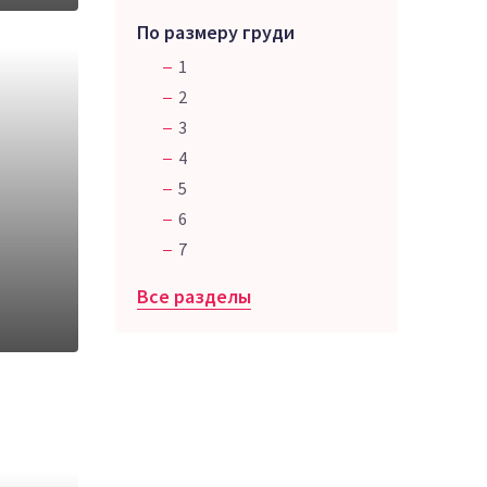
По размеру груди
1
2
3
4
5
6
7
Все разделы