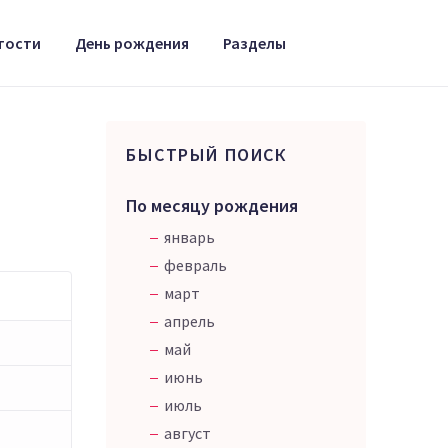
тости
День рождения
Разделы
БЫСТРЫЙ ПОИСК
По месяцу рождения
январь
февраль
март
апрель
май
июнь
июль
август