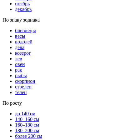
ноябрь
декабрь
По знаку зодиака
близнецы
весы
водолей
дева
козерог
лев
овен
рак
рыбы
скорпион
стрелец
телец
По росту
до 140 см
140–160 см
160–180 см
180–200 см
более 200 см