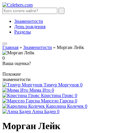
Знаменитости
День рождения
Разделы
Главная
»
Знаменитости
»
Морган Лейк
0
Ваша оценка?
Похожие
знаменитости
Тимур Моргунов
0
Мима Ито
0
Кристина Гровс
0
Марсело Гарсиа
0
Каролина Колечек
0
Анна Бадер
0
Морган Лейк