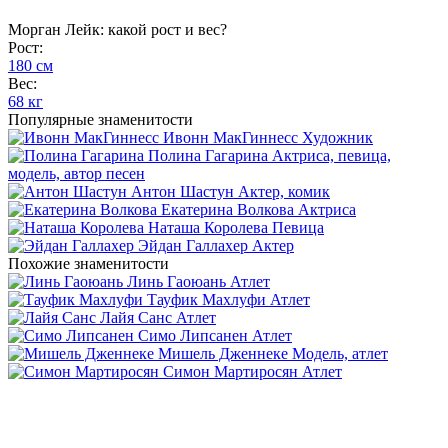
Морган Лейк: какой рост и вес?
Рост:
180 см
Вес:
68 кг
Популярные знаменитости
Ивонн МакГиннесс
Художник
Полина Гагарина
Актриса, певица,
модель, автор песен
Антон Шастун
Актер, комик
Екатерина Волкова
Актриса
Наташа Королева
Певица
Эйдан Галлахер
Актер
Похожие знаменитости
Линь Гаоюань
Атлет
Тауфик Махлуфи
Атлет
Лайя Санс
Атлет
Симо Липсанен
Атлет
Мишель Дженнеке
Модель, атлет
Симон Мартиросян
Атлет