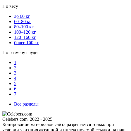
По весу
до 60 кг
60–80 кг
80–100 кг
100–120 кг
120–160 кг
более 160 кг
По размеру груди
1
2
3
4
5
6
7
Все разделы
Celebers.com, 2022 - 2025
Копирование материалов сайта разрешается только при
условии указания активной и индексируемой ссылки на наш