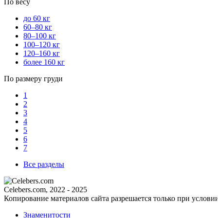
По весу
до 60 кг
60–80 кг
80–100 кг
100–120 кг
120–160 кг
более 160 кг
По размеру груди
1
2
3
4
5
6
7
Все разделы
Celebers.com, 2022 - 2025
Копирование материалов сайта разрешается только при услови
Знаменитости