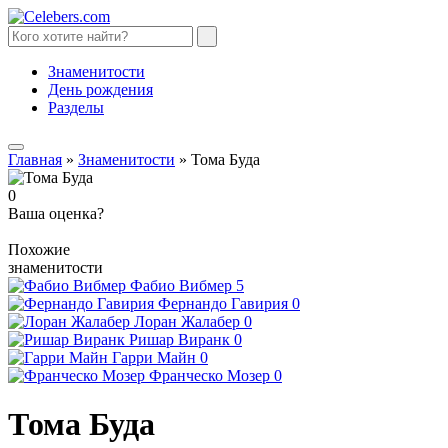
Знаменитости
День рождения
Разделы
Главная
»
Знаменитости
»
Тома Буда
0
Ваша оценка?
Похожие
знаменитости
Фабио Вибмер
5
Фернандо Гавирия
0
Лоран Жалабер
0
Ришар Виранк
0
Гарри Майн
0
Франческо Мозер
0
Тома Буда