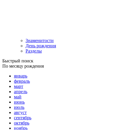
Знаменитости
День рождения
Разделы
Быстрый поиск
По месяцу рождения
январь
февраль
март
апрель
май
июнь
июль
август
сентябрь
октябрь
ноябрь