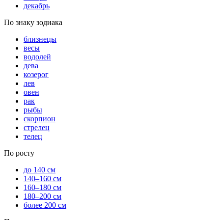
декабрь
По знаку зодиака
близнецы
весы
водолей
дева
козерог
лев
овен
рак
рыбы
скорпион
стрелец
телец
По росту
до 140 см
140–160 см
160–180 см
180–200 см
более 200 см