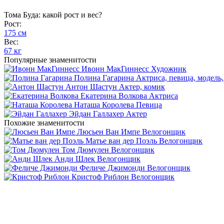
Тома Буда: какой рост и вес?
Рост:
175 см
Вес:
67 кг
Популярные знаменитости
Ивонн МакГиннесс
Художник
Полина Гагарина
Актриса, певица, модель,
Антон Шастун
Актер, комик
Екатерина Волкова
Актриса
Наташа Королева
Певица
Эйдан Галлахер
Актер
Похожие знаменитости
Люсьен Ван Импе
Велогонщик
Матье ван дер Поэль
Велогонщик
Том Дюмулен
Велогонщик
Анди Шлек
Велогонщик
Феличе Джимонди
Велогонщик
Кристоф Риблон
Велогонщик