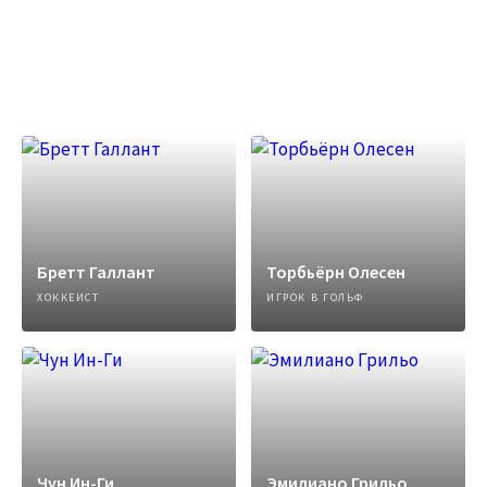
Бретт Галлант
Торбьёрн Олесен
ХОККЕИСТ
ИГРОК В ГОЛЬФ
Чун Ин-Ги
Эмилиано Грильо